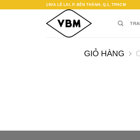
Chuyển
190A LÊ LAI, P. BẾN THÀNH, Q.1, TPHCM
đến
nội
TRA
dung
GIỎ HÀNG