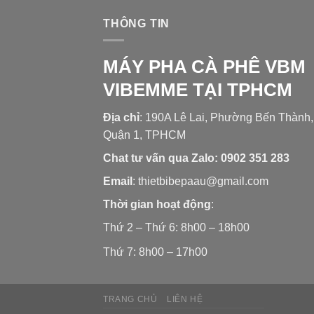
THÔNG TIN
MÁY PHA CÀ PHÊ VBM
VIBEMME TẠI TPHCM
Địa chỉ
: 190A Lê Lai, Phường Bến Thành,
Quận 1, TPHCM
Chat tư vấn qua Zalo:
0902 351 283
Email
: thietbibepaau@gmail.com
T
hời gian hoạt động
:
Thứ 2 – Thứ 6: 8h00 – 18h00
Thứ 7: 8h00 – 17h00
TRANG CHỦ
LIÊN HỆ